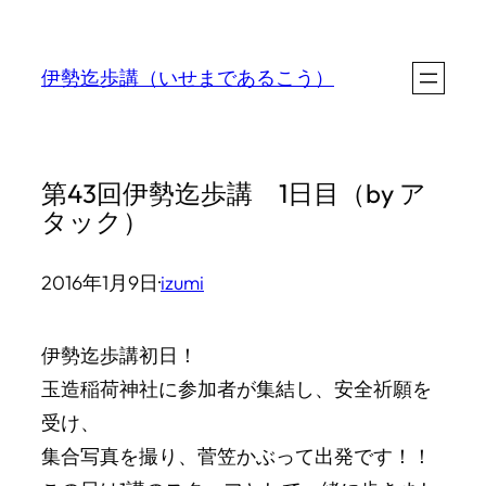
内
容
伊勢迄歩講（いせまであるこう）
を
ス
キ
第43回伊勢迄歩講 1日目（by ア
ッ
タック）
プ
2016年1月9日
·
izumi
伊勢迄歩講初日！
玉造稲荷神社に参加者が集結し、安全祈願を
受け、
集合写真を撮り、菅笠かぶって出発です！！