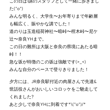
この日は1講のスタッフとして一緒に歩きまし
た(^o^)
みんな明るく、大学生〜お年寄りまで年齢層
も幅広く、賑やかな講でした！
道のりは玉造稲荷神社〜暗峠〜榁木峠〜尼ケ
辻〜奈良YHまで。
この日の難所は大阪と奈良の県境にあたる暗
峠！！
急な坂が特徴のこの坂は強敵です(>_<)
みんな自分のペースで登りきりました！
夕方には、JR奈良駅付近の肉屋さんで先達&
世話役さんがおいしいコロッケをご馳走して
くれました?
あと少しで奈良YHに到着です*\(^o^)/*