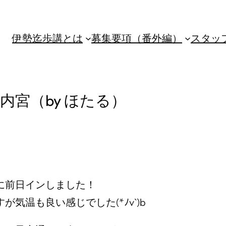
伊勢迄歩講とは
募集要項（番外編）
スタッ
内宮（by ほたる）
に前日インしました！
気温も良い感じでした(*ﾉv`)b