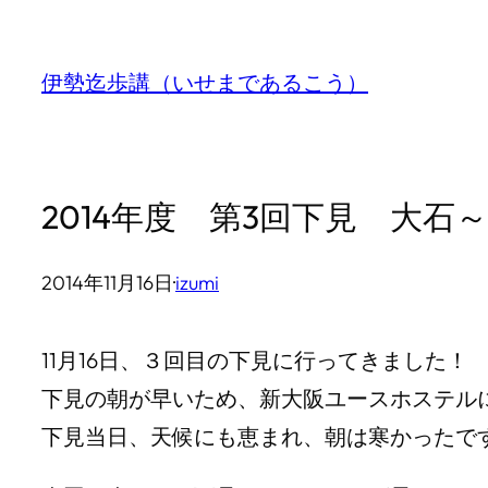
内
容
伊勢迄歩講（いせまであるこう）
を
ス
キ
2014年度 第3回下見 大石～
ッ
プ
2014年11月16日
·
izumi
11月16日、３回目の下見に行ってきました！
下見の朝が早いため、新大阪ユースホステル
下見当日、天候にも恵まれ、朝は寒かったですが