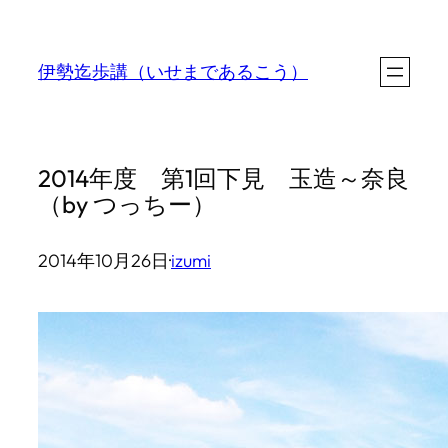
内
容
伊勢迄歩講（いせまであるこう）
を
ス
キ
2014年度 第1回下見 玉造～奈良
ッ
（by つっちー）
プ
2014年10月26日
·
izumi