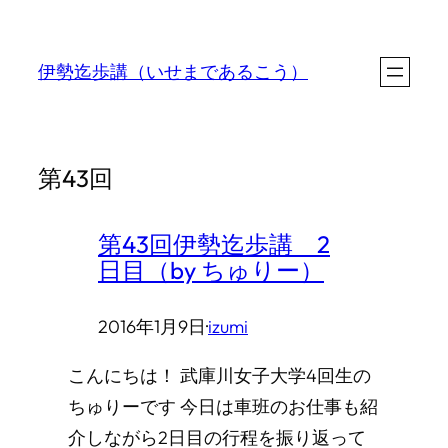
内
容
伊勢迄歩講（いせまであるこう）
を
ス
キ
第43回
ッ
プ
第43回伊勢迄歩講 2
日目（by ちゅりー）
2016年1月9日
·
izumi
こんにちは！ 武庫川女子大学4回生の
ちゅりーです 今日は車班のお仕事も紹
介しながら2日目の行程を振り返って