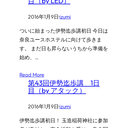
目（by LED）
2016年1月9日
·
izumi
ついに始まった伊勢迄歩講初日 今日は
奈良ユースホステルに向けて歩きま
す。 まだ日も昇らないうちから準備を
始め、…
Read More
第43回伊勢迄歩講 1日
目（by アタック）
2016年1月9日
·
izumi
伊勢迄歩講初日！ 玉造稲荷神社に参加