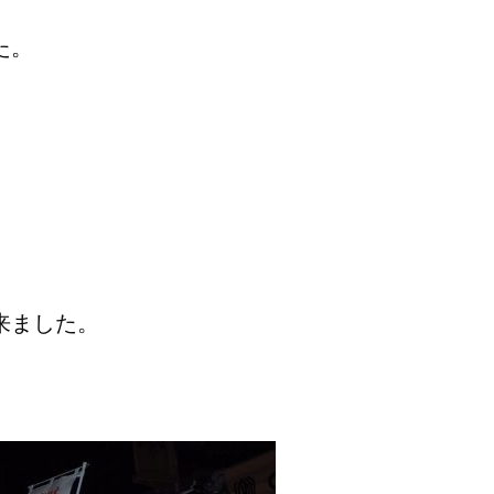
た。
。
来ました。