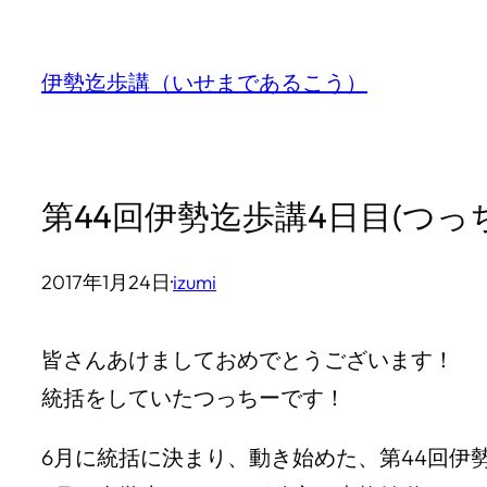
内
容
伊勢迄歩講（いせまであるこう）
を
ス
キ
第44回伊勢迄歩講4日目(つっ
ッ
プ
2017年1月24日
·
izumi
皆さんあけましておめでとうございます！
統括をしていたつっちーです！
6月に統括に決まり、動き始めた、第44回伊