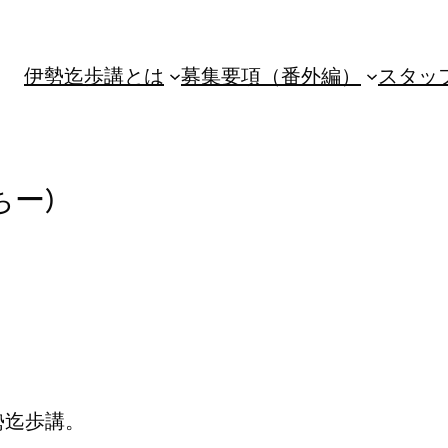
伊勢迄歩講とは
募集要項（番外編）
スタッ
ちー)
勢迄歩講。