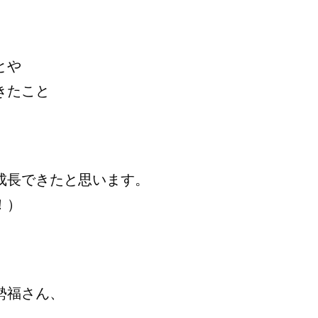
とや
きたこと
成長できたと思います。
！）
、
勢福さん、