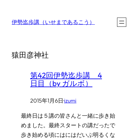
内
容
伊勢迄歩講（いせまであるこう）
を
ス
キ
猿田彦神社
ッ
プ
第42回伊勢迄歩講 4
日目（by ガルボ）
2015年1月6日
·
izumi
最終日は５講の皆さんと一緒に歩き始
めました。最終スタートの講だったで
歩き始める頃にはにはだいぶ明るくな