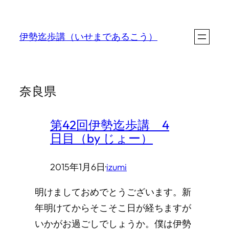
内
容
伊勢迄歩講（いせまであるこう）
を
ス
キ
奈良県
ッ
プ
第42回伊勢迄歩講 4
日目（by じょー）
2015年1月6日
·
izumi
明けましておめでとうございます。新
年明けてからそこそこ日が経ちますが
いかがお過ごしでしょうか。僕は伊勢