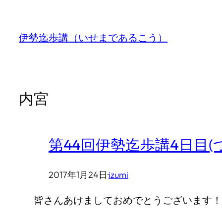
内
容
伊勢迄歩講（いせまであるこう）
を
ス
キ
内宮
ッ
プ
第44回伊勢迄歩講4日目(
2017年1月24日
·
izumi
皆さんあけましておめでとうございます！ 