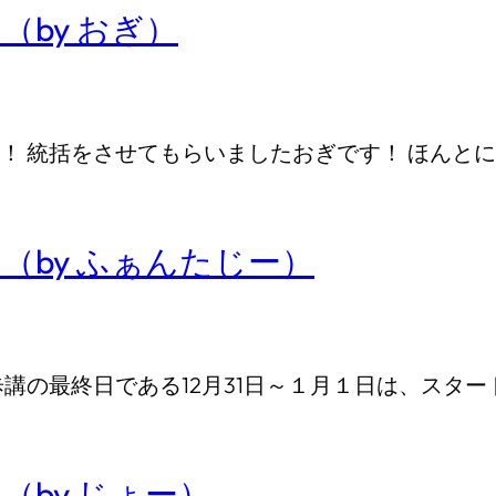
（by おぎ）
！ 統括をさせてもらいましたおぎです！ ほんと
（by ふぁんたじー）
講の最終日である12月31日～１月１日は、スタ
（by じょー）