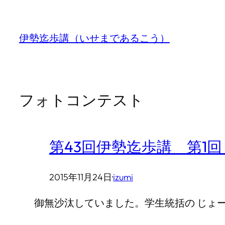
内
容
伊勢迄歩講（いせまであるこう）
を
ス
キ
フォトコンテスト
ッ
プ
第43回伊勢迄歩講 第1
2015年11月24日
·
izumi
御無沙汰していました。学生統括の じょ