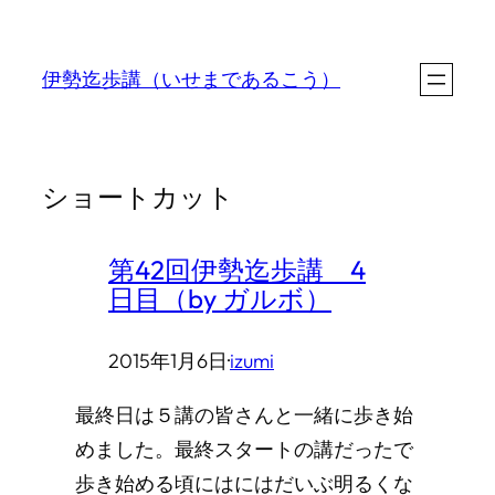
内
容
伊勢迄歩講（いせまであるこう）
を
ス
キ
ショートカット
ッ
プ
第42回伊勢迄歩講 4
日目（by ガルボ）
2015年1月6日
·
izumi
最終日は５講の皆さんと一緒に歩き始
めました。最終スタートの講だったで
歩き始める頃にはにはだいぶ明るくな